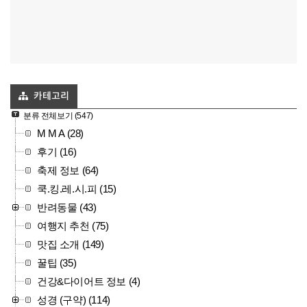
카테고리
분류 전체보기
(547)
M M A
(28)
후기
(16)
축제 정보
(64)
쿡.킹.레.시.피
(15)
반려동물
(43)
여행지 추천
(75)
맛집 소개
(149)
꿀팁
(35)
건강&다이어트 정보
(4)
성경 (구약)
(114)