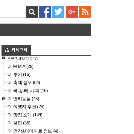
카테고리
분류 전체보기
(547)
M M A
(28)
후기
(16)
축제 정보
(64)
쿡.킹.레.시.피
(15)
반려동물
(43)
여행지 추천
(75)
맛집 소개
(149)
꿀팁
(35)
건강&다이어트 정보
(4)