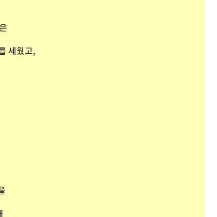
원은
를 세웠고,
을
해