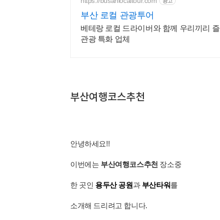
https://busanlocaltour.com
광고
부산 로컬 관광투어
베테랑 로컬 드라이버와 함께 우리끼리 즐
관광 특화 업체
부산여행코스추천
안녕하세요!!
이번에는
부산여행코스추천
장소중
한 곳인
용두산 공원
과
부산타워
를
소개해 드리려고 합니다.